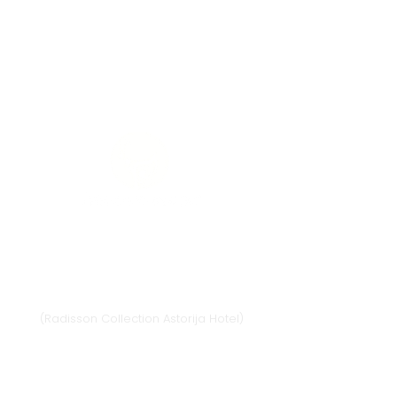
Vilnius
Didžioji st. 33/2, 1128 Vilnius
(Radisson Collection Astorija Hotel)
E-mail:
vilnius@provansokvapai.lt
Ph.:
+370 679 25055
,
+370 673 65621
I-VI 11:00-20:00,
VII - 11:00-19:00