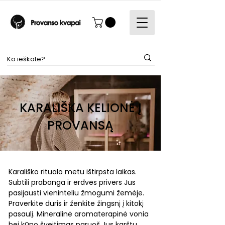
KARALIŠKA KELIONĖ Į
PROVANSĄ
Karališko ritualo metu ištirpsta laikas.
Subtili prabanga ir erdvės privers Jus
pasijausti vieninteliu žmogumi žemėje.
Praverkite duris ir ženkite žingsnį į kitokį
pasaulį. Mineralinė aromaterapinė vonia
bei kūno šveitimas paruoš Jus karštų