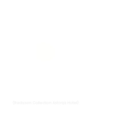
Vilnius
Didžioji st. 33/2, 1128 Vilnius
(Radisson Collection Astorija Hotel)
E-mail:
vilnius@provansokvapai.lt
Ph.:
+370 679 25055
,
+370 673 65621
I-VI 11:00-20:00,
VII - 11:00-19:00