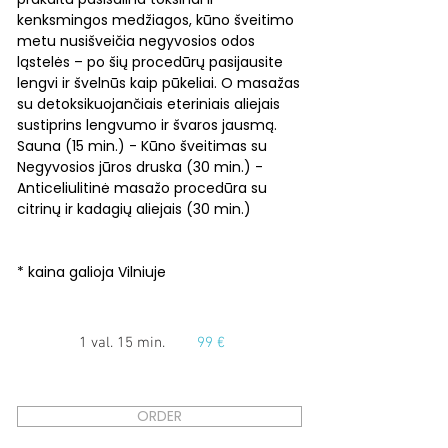
kenksmingos medžiagos, kūno šveitimo
metu nusišveičia negyvosios odos
ląstelės – po šių procedūrų pasijausite
lengvi ir švelnūs kaip pūkeliai. O masažas
su detoksikuojančiais eteriniais aliejais
sustiprins lengvumo ir švaros jausmą.
Sauna (15 min.) - Kūno šveitimas su
Negyvosios jūros druska (30 min.) -
Anticeliulitinė masažo procedūra su
citrinų ir kadagių aliejais (30 min.)
* kaina galioja Vilniuje
1 val. 15 min.
99 €
ORDER