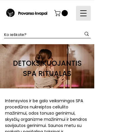
DETOKSIKUOJANTIS
SPA RITUALAS
Intensyvios ir be galo veiksmingos SPA
procedūros nukreiptos celiulito
mažinimui, odos tonuso gerinimui,
skysčių organizme mažinimui ir bendros
savijautos gerinimui. Saunos metu su
prakaitu pasišalina toksinai ir