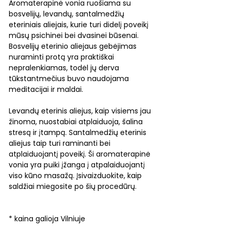
Aromaterapinė vonia ruošiama su
bosvelijų, levandų, santalmedžių
eteriniais aliejais, kurie turi didelį poveikį
mūsų psichinei bei dvasinei būsenai.
Bosvelijų eterinio aliejaus gebėjimas
nuraminti protą yra praktiškai
nepralenkiamas, todėl jų derva
tūkstantmečius buvo naudojama
meditacijai ir maldai.
Levandų eterinis aliejus, kaip visiems jau
žinoma, nuostabiai atplaiduoja, šalina
stresą ir įtampą. Santalmedžių eterinis
aliejus taip turi raminanti bei
atplaiduojantį poveikį. Ši aromaterapinė
vonia yra puiki įžanga į atpalaiduojantį
viso kūno masažą. Įsivaizduokite, kaip
saldžiai miegosite po šių procedūrų.
* kaina galioja Vilniuje