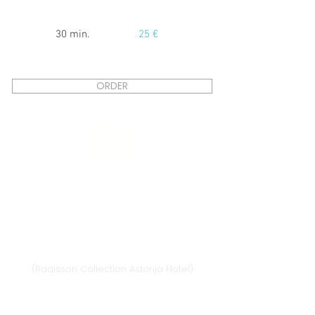
30 min.
25 €
ORDER
Vilnius
Didžioji st. 33/2, 1128 Vilnius
(Radisson Collection Astorija Hotel)
E-mail:
vilnius@provansokvapai.lt
Ph.:
+370 679 25055
,
+370 673 65621
I-VI 11:00-20:00,