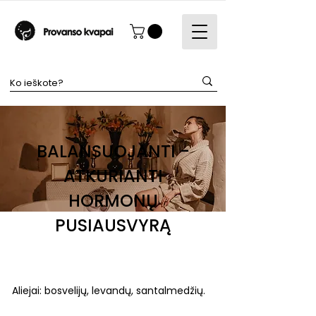
BALANSUOJANTI -
ATKURIANTI
HORMONŲ
PUSIAUSVYRĄ
Aliejai: bosvelijų, levandų, santalmedžių.