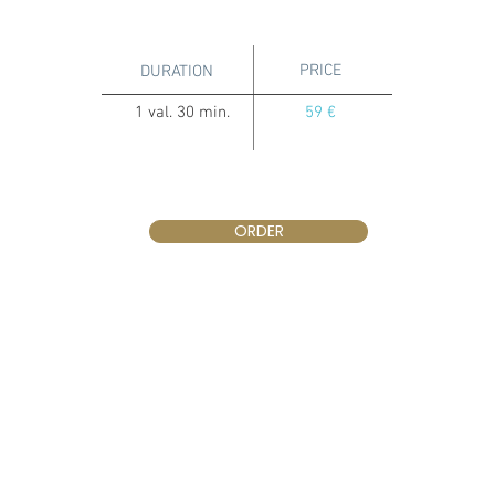
PRICE
DURATION
1 val. 30 min.
59 €
ORDER
Klaipėda
Naujojo sodo st. 1