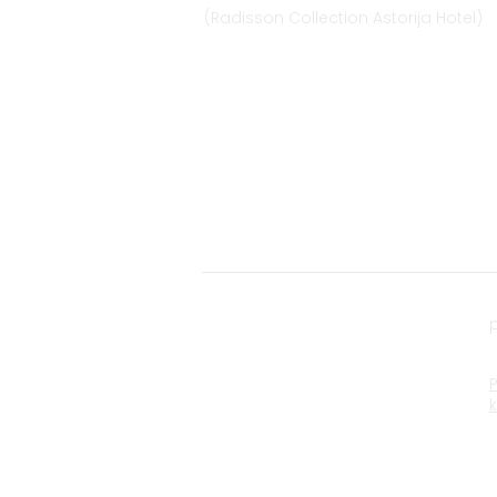
(Radisson Collection Astorija Hotel)
E-mail:
vilnius@provansokvapai.lt
Ph.: +370 679 25055, +370 673 65621
I-VI 11:00-20:00,
VII - 11:00-19:00
Directions
© 2022 Scents of Provence