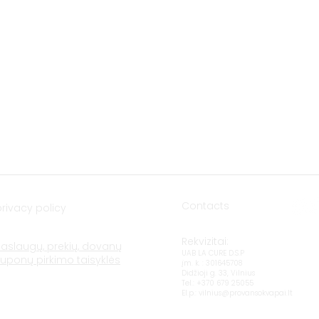
(Amberton hotel), 92118 Klaipėda
E-mail.:
krautuve@provansokvapai.lt
Ph.: +370 605 22656
I-V 11:00-18:00, VI - 11:00-15:00,
VII - closed
Directions
Contacts
privacy policy
Rekvizitai:
Paslaugų, prekių, dovanų
UAB LA CURE D.S.P
kuponų pirkimo taisyklės
įm. k. : 301645708
Didžioji g. 33, Vilnius
Tel.: +370 679 25055
El.p.:
vilnius@provansokvapai.lt