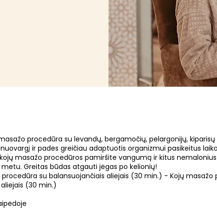
asažo procedūra su levandų, bergamočių, pelargonijų, kiparisų et
 nuovargį ir padės greičiau adaptuotis organizmui pasikeitus laik
s kojų masažo procedūros pamiršite vangumą ir kitus nemalonius
o metu. Greitas būdas atgauti jėgas po kelionių!
rocedūra su balansuojančiais aliejais (30 min.) - Kojų masažo
aliejais (30 min.)
laipėdoje