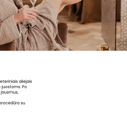
eriniais aliejais
o juostoms. Po
 jausmus,
 procedūra su