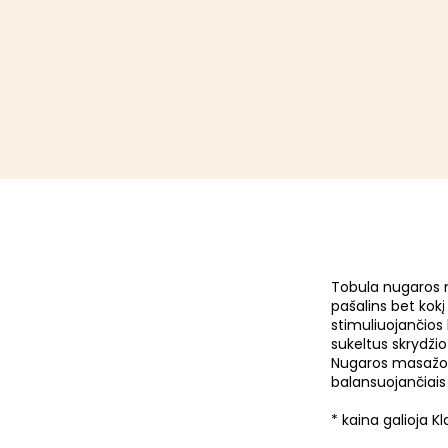
Tobula nugaros m
pašalins bet kokį
stimuliuojančio
sukeltus skrydži
Nugaros masažo p
balansuojančiais 
* kaina galioja K