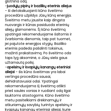
glotnina odą.
-
juodųjų pipirų ir bazilikų eterinis aliejus
- ši detoksikuojanti kūno šveitimo
procedūra užpildys Jūsų kūną energija.
Šveitimo metu jausite kaip dingsta
nuovargis ir kūnas pasiduoda eterinių
aliejų glamonėms. Šį kūno šveitimą
ypatingai rekomenduojame šaltomis ir
žvarbiomis dienomis, taip pat tuomet,
jei pajutote energijos stygių. Baziliko
eterinis padeda pašalinti toksinus,
mažinti prakaitavimą. Po šveitimo oda
taps lyg aksominė, o Jūsų siela gaus
užtarnautą poilsį.
-
apelsinų ir kvapiųjų kanangų eteriniai
aliejai
- šis kūno šveitimas yra labai
vertinga procedūra sausai,
dehidratavusiai odai. Ypatingai
rekomenduojama šį šveitimą atlikti
prieš saulės vonias ir ruošiant odą ilgai
lauktoms atostogoms. Kūno šveitimo
metu pasitelkiami drėkinamųjų ir
atkuriamųjų savybių turintys apelsinų ir
kvapiųjų kanangų eteriniai aliejai, kurie