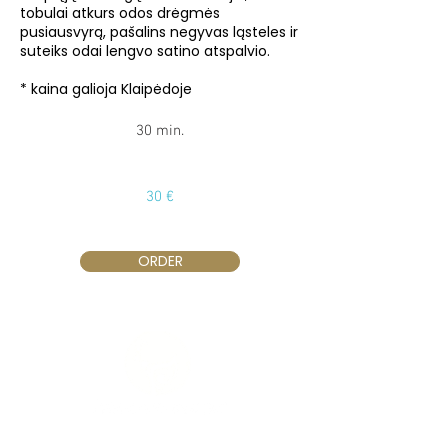
tobulai atkurs odos drėgmės
pusiausvyrą, pašalins negyvas ląsteles ir
suteiks odai lengvo satino atspalvio.
* kaina galioja Klaipėdoje
30 min.
30 €
ORDER