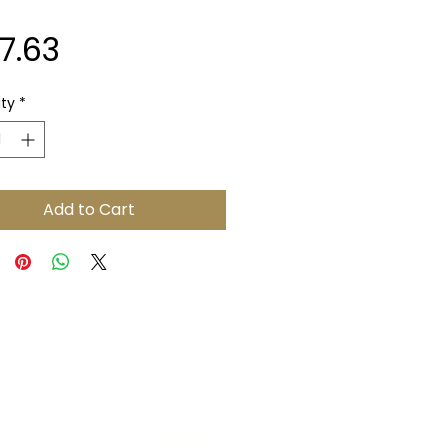
Price
7.63
ty
*
Add to Cart