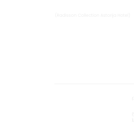
Didžioji st. 33/2, 1128 Vilnius
(Radisson Collection Astorija Hotel)
E-mail:
vilnius@provansokvapai.lt
Ph.: +370 679 25055, +370 673 65621
I-VI 11:00-20:00,
VII - 11:00-19:00
Directions
© 2022 Scents of Provence