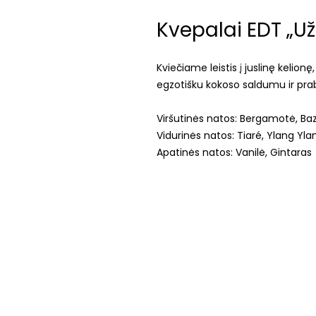
Kvepalai EDT „Už
Kviečiame leistis į juslinę kelionę
egzotišku kokoso saldumu ir pr
Viršutinės natos: Bergamotė, Baz
Vidurinės natos: Tiaré, Ylang Yla
Apatinės natos: Vanilė, Gintaras
Vilnius