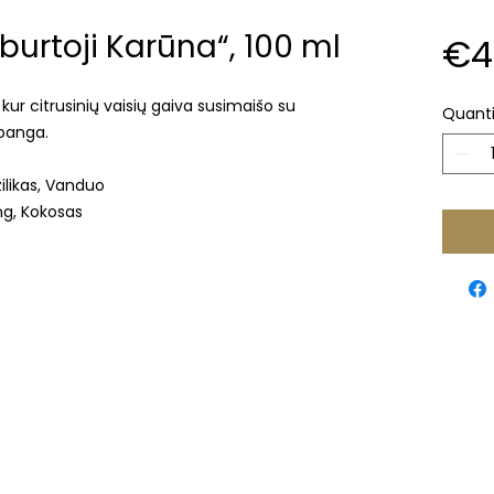
burtoji Karūna“, 100 ml
€4
, kur citrusinių vaisių gaiva susimaišo su
Quanti
abanga.
ilikas, Vanduo
ng, Kokosas
Klaipėda