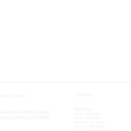
Naujojo sodo st. 1
(Amberton hotel), 92118 Klaipėda
E-mail.:
krautuve@provansokvapai.lt
Ph.: +370 605 22656
I-V 11:00-18:00, VI - 11:00-15:00,
VII - closed
Directions
Contacts
privacy policy
Rekvizitai:
Paslaugų, prekių, dovanų
UAB LA CURE D.S.P
kuponų pirkimo taisyklės
įm. k. : 301645708
Didžioji g. 33, Vilnius
Tel.: +370 679 25055
El.p.:
vilnius@provansokvapai.lt