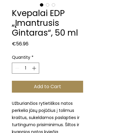
Kvepalai EDP
„Įmantrusis
Gintaras“, 50 ml
Price
€56.96
Quantity
*
Add to Cart
Užburiančios rytietiškos natos
perkelia jūsų pojūčius į tolimus
kraštus, sukeldamos paslapties ir
turtingumo prisiminimus. Šiltos ir
kvapnios natos kviečia