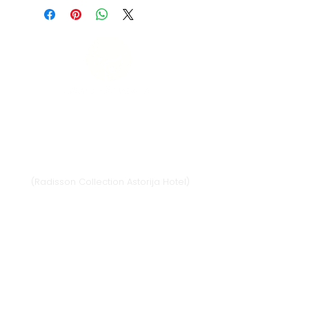
Vilnius
Didžioji st. 33/2, 1128 Vilnius
(Radisson Collection Astorija Hotel)
E-mail:
vilnius@provansokvapai.lt
Ph.:
+370 679 25055
,
+370 673 65621
I-VI 11:00-20:00,
VII - 11:00-19:00
Directions
Klaipėda
Naujojo sodo st. 1