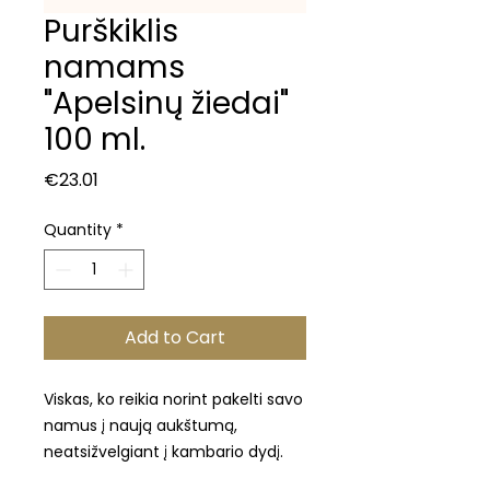
Purškiklis
namams
"Apelsinų žiedai"
100 ml.
Price
€23.01
Quantity
*
Add to Cart
Viskas, ko reikia norint pakelti savo
namus į naują aukštumą,
neatsižvelgiant į kambario dydį.