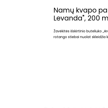
Namų kvapo papi
Levanda", 200 m
Žavėkitės išskirtinio buteliuko „
rotango stiebai nuolat skleidžia 
Vilnius
Didžioji st. 33/2, 1128 Vilnius