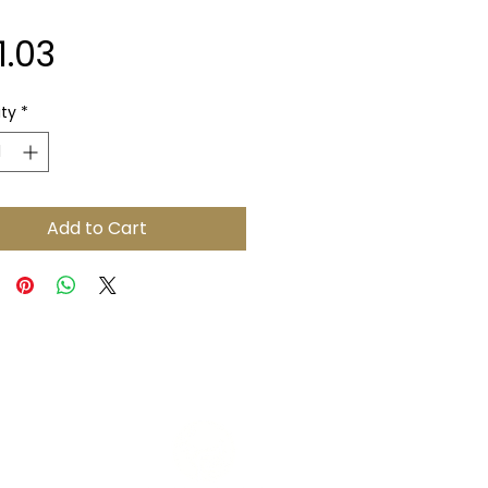
Price
1.03
ty
*
Add to Cart