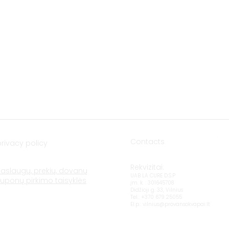
(Amberton hotel), 92118 Klaipėda
E-mail.:
krautuve@provansokvapai.lt
Ph.: +370 605 22656
I-V 11:00-18:00, VI - 11:00-15:00,
VII - closed
Directions
Contacts
privacy policy
Rekvizitai:
Paslaugų, prekių, dovanų
UAB LA CURE D.S.P
kuponų pirkimo taisyklės
įm. k. : 301645708
Didžioji g. 33, Vilnius
Tel.: +370 679 25055
El.p.:
vilnius@provansokvapai.lt