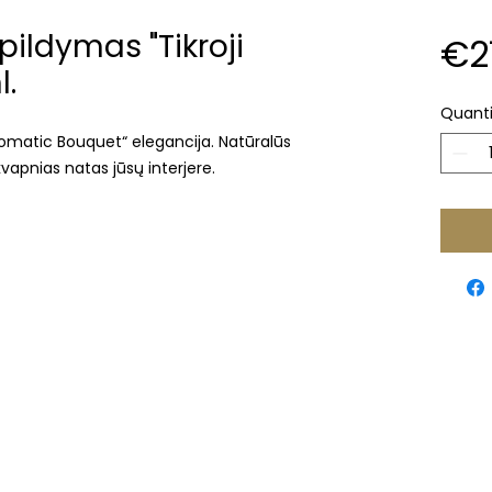
ldymas "Tikroji
€2
l.
Quanti
Aromatic Bouquet“ elegancija. Natūralūs
kvapnias natas jūsų interjere.
Klaipėda
Naujojo sodo st. 1