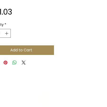
Price
1.03
ty
*
Add to Cart