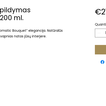
pildymas
€2
200 ml.
Quanti
Aromatic Bouquet“ elegancija. Natūralūs
kvapnias natas jūsų interjere.
Klaipėda
Naujojo sodo st. 1