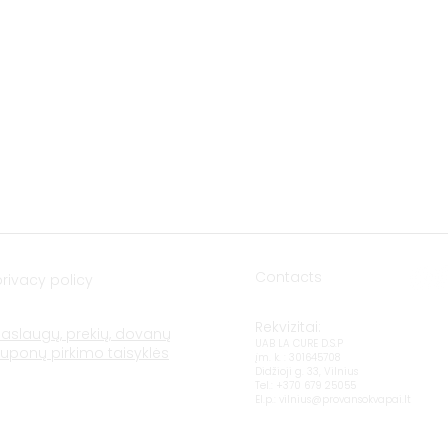
(Amberton hotel), 92118 Klaipėda
E-mail.:
krautuve@provansokvapai.lt
Ph.: +370 605 22656
I-V 11:00-18:00, VI - 11:00-15:00,
VII - closed
Directions
Contacts
privacy policy
Rekvizitai:
Paslaugų, prekių, dovanų
UAB LA CURE D.S.P
kuponų pirkimo taisyklės
įm. k. : 301645708
Didžioji g. 33, Vilnius
Tel.: +370 679 25055
El.p.:
vilnius@provansokvapai.lt