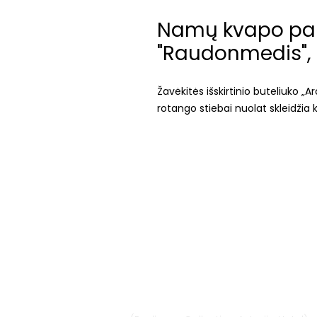
Namų kvapo pa
"Raudonmedis", 
Žavėkitės išskirtinio buteliuko „
rotango stiebai nuolat skleidžia 
Vilnius
Didžioji st. 33/2, 1128 Vilnius