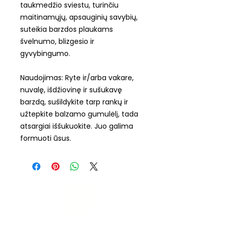
taukmedžio sviestu, turinčiu
maitinamųjų, apsauginių savybių,
suteikia barzdos plaukams
švelnumo, blizgesio ir
gyvybingumo.
Naudojimas: Ryte ir/arba vakare,
nuvalę, išdžiovinę ir sušukavę
barzdą, sušildykite tarp rankų ir
užtepkite balzamo gumulėlį, tada
atsargiai iššukuokite. Juo galima
formuoti ūsus.