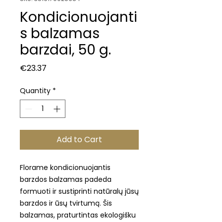
Kondicionuojanti
s balzamas
barzdai, 50 g.
Price
€23.37
Quantity
*
Add to Cart
Florame kondicionuojantis
barzdos balzamas padeda
formuoti ir sustiprinti natūralų jūsų
barzdos ir ūsų tvirtumą. Šis
balzamas, praturtintas ekologišku