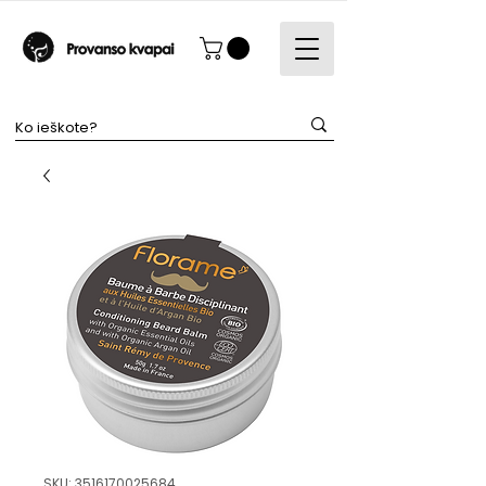
SKU: 3516170025684