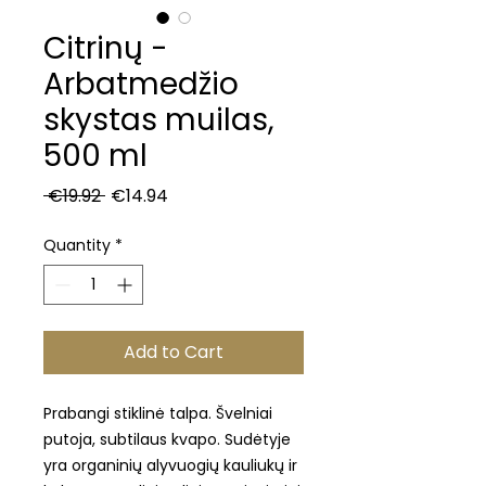
Citrinų -
Arbatmedžio
skystas muilas,
500 ml
Regular
Sale
 €19.92 
€14.94
Price
Price
Quantity
*
Add to Cart
Prabangi stiklinė talpa. Švelniai
putoja, subtilaus kvapo. Sudėtyje
yra organinių alyvuogių kauliukų ir