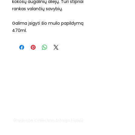
kokosų augalinių aliejų. Turi stipriai
rankas valančių savybių.
Galima įsigyti šio muilo papildymą
470ml.
Vilnius
Didžioji st. 33/2, 1128 Vilnius
(Radisson Collection Astorija Hotel)
E-mail:
vilnius@provansokvapai.lt
Ph.:
+370 679 25055
,
+370 673 65621