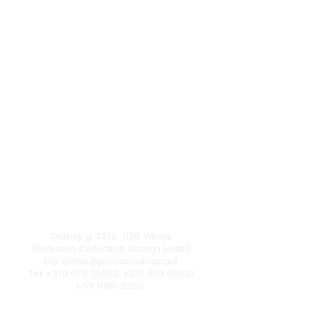
Vilnius
Didžioji g. 33/2, 1128 Vilnius
(Radisson Collection Astorija Hotel)
El.p.
vilnius@provansokvapai.lt
Tel.
+370 679 25055
,
+370 673 65621
I-VII 11:00-20:00,