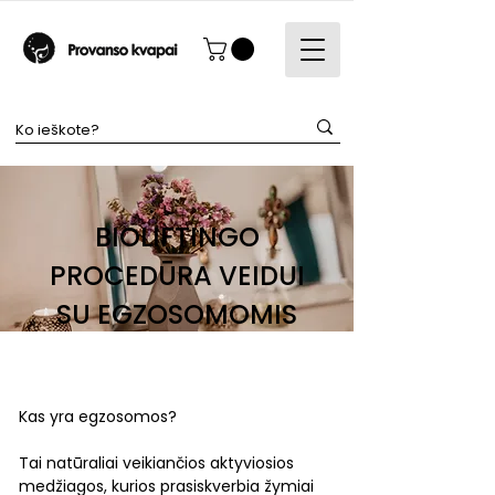
BIOLIFTINGO
PROCEDŪRA VEIDUI
SU EGZOSOMOMIS
Kas yra egzosomos?
Tai natūraliai veikiančios aktyviosios
medžiagos, kurios prasiskverbia žymiai