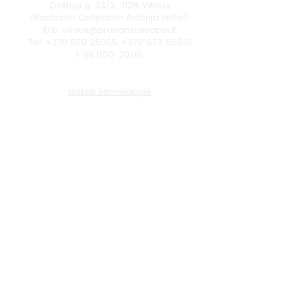
Didžioji g. 33/2, 1128 Vilnius
(Radisson Collection Astorija Hotel)
El.p.
vilnius@provansokvapai.lt
Tel.
+370 679 25055
,
+370 673 65621
I-VII 11:00-20:00,
Ieškoti žemėlapyje
Klaipėda
Naujojo sodo g. 1
(Amberton viešbutis), 92118 Klaipėda
El.p.
krautuve@provansokvapai.lt
Tel.
+370 605 22656
I-V 11:00-18:00, VI - 11:00-15:00,
VII - nedirbame
Ieškoti žemėlapyje
© 2024 Provanso Kvapai
Privatumo politika
Paslaugų, prekių, dovanų kuponų pirkimo
taisyklės