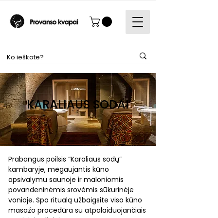
KARALIAUS SODAI
Prabangus poilsis “Karaliaus sodų”
kambaryje, mėgaujantis kūno
apsivalymu saunoje ir maloniomis
povandeninėmis srovėmis sūkurinėje
vonioje. Spa ritualą užbaigsite viso kūno
masažo procedūra su atpalaiduojančiais