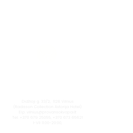
Vilnius
Didžioji g. 33/2, 1128 Vilnius
(Radisson Collection Astorija Hotel)
El.p.
vilnius@provansokvapai.lt
Tel.
+370 679 25055
,
+370 673 65621
I-VII 11:00-20:00,