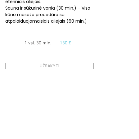
eteriniais aliejais.
Sauna ir sūkurinė vonia (30 min.) – Viso
kūno masažo procedūra su
atpalaiduojamaisiais aliejais (60 min.)
1 val. 30 min.
130 €
UŽSAKYTI