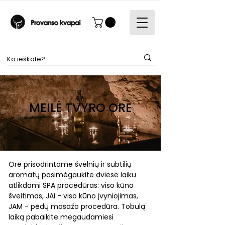
MEILĖ TVYRO ORE
Ore prisodrintame švelnių ir subtilių
aromatų pasimėgaukite dviese laiku
atlikdami SPA procedūras: viso kūno
šveitimas, JAI - viso kūno įvyniojimas,
JAM - pėdų masažo procedūra. Tobulą
laiką pabaikite mėgaudamiesi