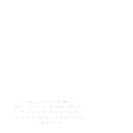
Vilnius
Didžioji g. 33/2, 1128 Vilnius
(Radisson Collection Astorija Hotel)
El.p.
vilnius@provansokvapai.lt
Tel.
+370 679 25055
,
+370 673 65621
I-VII 11:00-20:00,