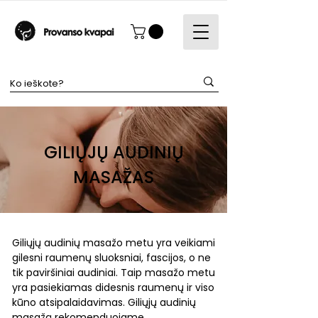
GILIŲJŲ AUDINIŲ
MASAŽAS
Giliųjų audinių masažo metu yra veikiami
gilesni raumenų sluoksniai, fascijos, o ne
tik paviršiniai audiniai. Taip masažo metu
yra pasiekiamas didesnis raumenų ir viso
kūno atsipalaidavimas. Giliųjų audinių
masažą rekomenduojame