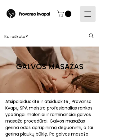
GALVOS MASAŽAS
Atsipalaiduokite ir atsiduokite į Provanso
Kvapų SPA meistro profesionalias rankas
ypatingai maloniai ir raminančiai galvos
masažo procedūrai. Galvos masažas
gerina odos aprūpinimą deguonimi, o tai
gerina plaukų būklę. Po galvos masažo