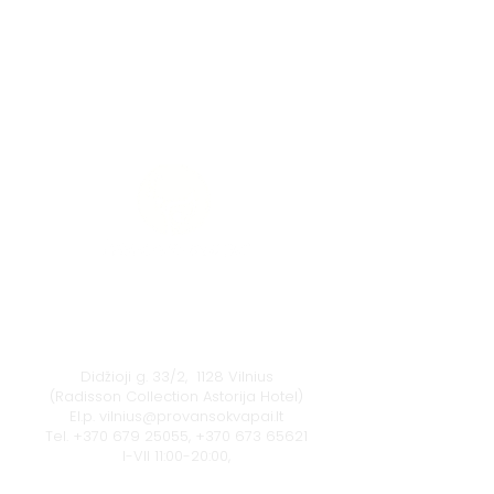
Vilnius
Didžioji g. 33/2, 1128 Vilnius
(Radisson Collection Astorija Hotel)
El.p.
vilnius@provansokvapai.lt
Tel.
+370 679 25055
,
+370 673 65621
I-VII 11:00-20:00,