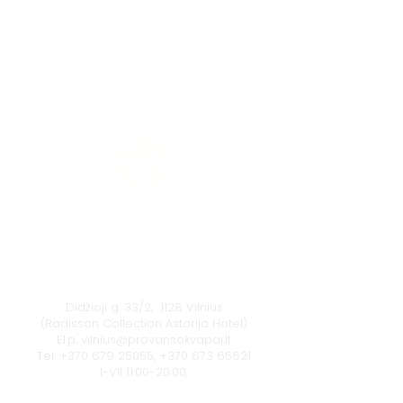
Vilnius
Didžioji g. 33/2, 1128 Vilnius
(Radisson Collection Astorija Hotel)
El.p.
vilnius@provansokvapai.lt
Tel.
+370 679 25055
,
+370 673 65621
I-VII 11:00-20:00,