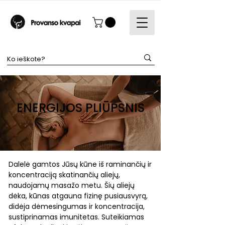
ENERGIJOS PLIŪPSNIS
Dalelė gamtos Jūsų kūne iš raminančių ir
koncentraciją skatinančių aliejų,
naudojamų masažo metu. Šių aliejų
dėka, kūnas atgauna fizinę pusiausvyrą,
didėja dėmesingumas ir koncentracija,
sustiprinamas imunitetas. Suteikiamas