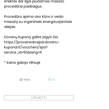
efektas dar ilgai jaučiamas masažo
procedūrai pasibaigus.
Procedūra apima viso kūno ir veido
masažą su organiniais energizuojančiais
aliejais.
Dovanų kuponą galite įsigyti čia:
https://provansokvapai.dovanu-
kuponai.lt/vouchers/spa?
service_id=50&lang=lt
* kaina galioja Vilniuje
60 min.
55 €
UŽSAKYTI