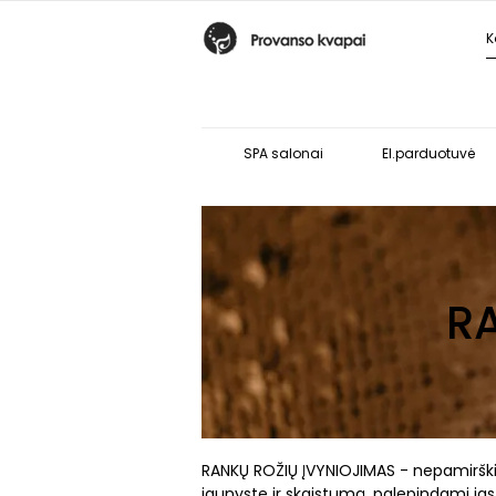
SPA salonai
El.parduotuvė
R
RANKŲ ROŽIŲ ĮVYNIOJIMAS - nepamirškime
jaunystę ir skaistumą, palepindami jas 