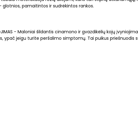
– glotnios, pamaitintos ir sudrėkintos rankos.
AS - Maloniai šildantis cinamono ir gvazdikėlių kojų įvyniojimas
pač jeigu turite peršalimo simptomų. Tai puikus priešnuodis su