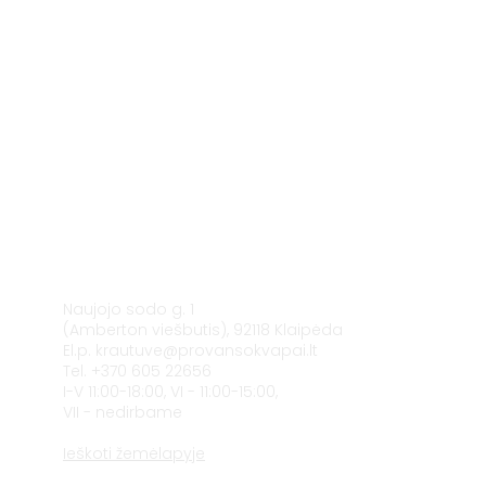
Klaipėda
Naujojo sodo g. 1
(Amberton viešbutis), 92118 Klaipėda
El.p.
krautuve@provansokvapai.lt
Tel. +370 605 22656
I-V 11:00-18:00, VI - 11:00-15:00,
VII - nedirbame
Ieškoti žemėlapyje