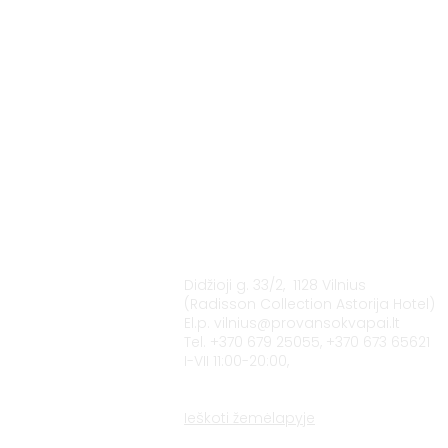
Vilnius
Didžioji g. 33/2, 1128 Vilnius
(Radisson Collection Astorija Hotel)
El.p.
vilnius@provansokvapai.lt
Tel. +370 679 25055, +370 673 65621
I-VII 11:00-20:00,
Ieškoti žemėlapyje