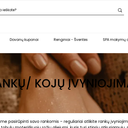
Dovanų kuponai
Renginiai - Šventės
SPA mokymų c
ANKŲ/ KOJŲ ĮVYNIOJIM
 pasirūpinti savo rankomis – reguliariai atlikite rankų įvynioji
tobulu moteriškuoju rožių aliejumi, kuris turi stiprių atkuriamųjų, 