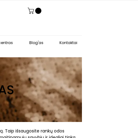
entras
Blog'as
Kontaktai
AS
mą. Taip išsaugosite rankų odos
maitinamųjų savybių ir idealiai tinka