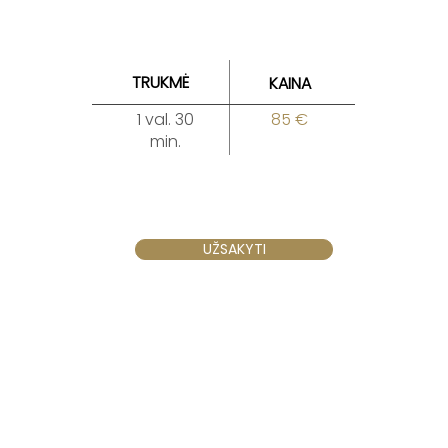
TRUKMĖ
KAINA
1 val. 30
85 €
min.
UŽSAKYTI
Klaipėda