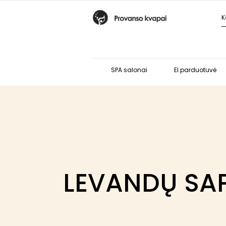
SPA salonai
El.parduotuvė
LEVANDŲ SA