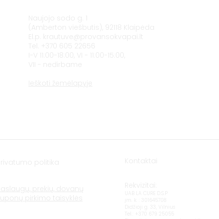
Naujojo sodo g. 1
(Amberton viešbutis), 92118 Klaipėda
El.p.
krautuve@provansokvapai.lt
Tel. +370 605 22656
I-V 11:00-18:00, VI - 11:00-15:00,
VII - nedirbame
Ieškoti žemėlapyje
Kontaktai
Privatumo politika
Rekvizitai:
Paslaugų, prekių, dovanų
UAB LA CURE D.S.P
kuponų pirkimo taisyklės
įm. k. : 301645708
Didžioji g. 33, Vilnius
Tel.: +370 679 25055