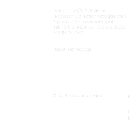
Didžioji g. 33/2, 1128 Vilnius
(Radisson Collection Astorija Hotel)
El.p.
vilnius@provansokvapai.lt
Tel. +370 679 25055, +370 673 65621
I-VII 11:00-20:00,
Ieškoti žemėlapyje
© 2024 Provanso Kvapai