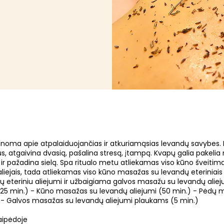
žinoma apie atpalaiduojančias ir atkuriamąsias levandų savybes.
, atgaivina dvasią, pašalina stresą, įtampą. Kvapų galia pakelia 
ir pažadina sielą. Spa ritualo metu atliekamas viso kūno šveitim
aliejais, tada atliekamas viso kūno masažas su levandų eteriniais 
eteriniu aliejumi ir užbaigiama galvos masažu su levandų aliej
(25 min.) - Kūno masažas su levandų aliejumi (50 min.) - Pėdų
) - Galvos masažas su levandų aliejumi plaukams (5 min.)
laipėdoje