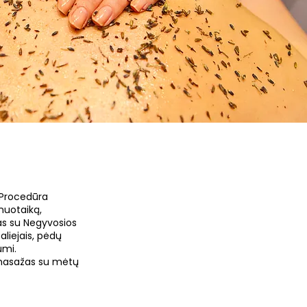
 Procedūra
nuotaiką,
as su Negyvosios
aliejais, pėdų
umi.
 masažas su mėtų