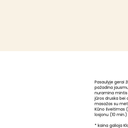
Pasaulyje gerai 
pažadina jausmus
nuramina mintis 
jūros druska bei 
masažas su mėtų 
Kūno šveitimas 
losjonu (10 min.
* kaina galioja K