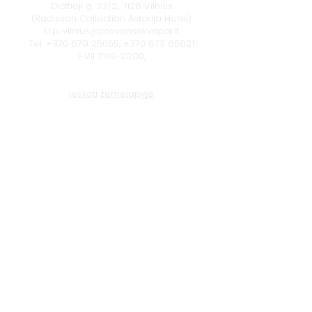
Didžioji g. 33/2, 1128 Vilnius
(Radisson Collection Astorija Hotel)
El.p.
vilnius@provansokvapai.lt
Tel.
+370 679 25055
,
+370 673 65621
I-VII 11:00-20:00,
Ieškoti žemėlapyje
Klaipėda
Naujojo sodo g. 1
(Amberton viešbutis), 92118 Klaipėda
El.p.
krautuve@provansokvapai.lt
Tel.
+370 605 22656
I-V 11:00-18:00, VI - 11:00-15:00,
VII - nedirbame
Ieškoti žemėlapyje
© 2024 Provanso Kvapai
Privatumo politika
Paslaugų, prekių, dovanų kuponų pirkimo
taisyklės