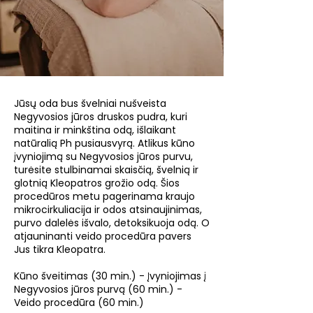
Jūsų oda bus švelniai nušveista
Negyvosios jūros druskos pudra, kuri
maitina ir minkština odą, išlaikant
natūralią Ph pusiausvyrą. Atlikus kūno
įvyniojimą su Negyvosios jūros purvu,
turėsite stulbinamai skaisčią, švelnią ir
glotnią Kleopatros grožio odą. Šios
procedūros metu pagerinama kraujo
mikrocirkuliacija ir odos atsinaujinimas,
purvo dalelės išvalo, detoksikuoja odą. O
atjauninanti veido procedūra pavers
Jus tikra Kleopatra.
Kūno šveitimas (30 min.) - Įvyniojimas į
Negyvosios jūros purvą (60 min.) -
Veido procedūra (60 min.)