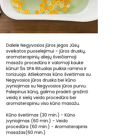
Dalelė Negyvosios jūros jėgos Jūsų
sveikatos puoselėjimui – jūros druskų,
aromaterapinių aliejų šveičiamoji
masažo procedūra ir valomoji kaukė
kūnui! Šis SPA Ritualas puikiai ramina ir
tonizuoja. Atliekamas kūno šveitimas su
Negyvosios jūros druska bei kūno
įvyniojimas su Negyvosios jūros purvu.
Palepinus kūną, galima pradėti gražinti
veidą ir sielą veido procedūra bei
aromaterapiniu viso kūno masažu.
Kūno šveitimas (30 min.) - Kūno
įvyniojimas (60 min.) - Veido
procedūra (60 min.) - Aromaterapinis
masažas(60 min.)