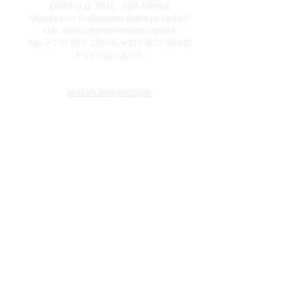
Didžioji g. 33/2, 1128 Vilnius
(Radisson Collection Astorija Hotel)
El.p.
vilnius@provansokvapai.lt
Tel.
+370 679 25055
,
+370 673 65621
I-VII 11:00-20:00,
Ieškoti žemėlapyje
Klaipėda
Naujojo sodo g. 1
(Amberton viešbutis), 92118 Klaipėda
El.p.
krautuve@provansokvapai.lt
Tel.
+370 605 22656
I-V 11:00-18:00, VI - 11:00-15:00,
VII - nedirbame
Ieškoti žemėlapyje
© 2024 Provanso Kvapai
Privatumo politika
Paslaugų, prekių, dovanų kuponų pirkimo
taisyklės