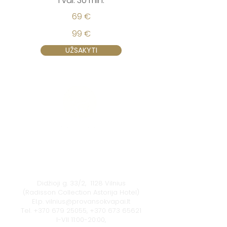
1 val. 30 min.
69 €
99 €
UŽSAKYTI
Vilnius
Didžioji g. 33/2, 1128 Vilnius
(Radisson Collection Astorija Hotel)
El.p.
vilnius@provansokvapai.lt
Tel.
+370 679 25055
,
+370 673 65621
I-VII 11:00-20:00,