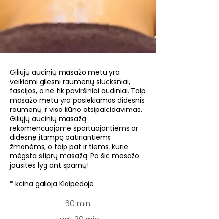
Giliųjų audinių masažo metu yra
veikiami gilesni raumenų sluoksniai,
fascijos, o ne tik paviršiniai audiniai. Taip
masažo metu yra pasiekiamas didesnis
raumenų ir viso kūno atsipalaidavimas.
Giliųjų audinių masažą
rekomenduojame sportuojantiems ar
didesnę įtampą patiriantiems
žmonėms, o taip pat ir tiems, kurie
mėgsta stiprų masažą. Po šio masažo
jausitės lyg ant sparnų!
* kaina galioja Klaipėdoje
60 min.