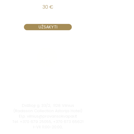
30 €
UŽSAKYTI
Vilnius
Didžioji g. 33/2, 1128 Vilnius
(Radisson Collection Astorija Hotel)
El.p.
vilnius@provansokvapai.lt
Tel.
+370 679 25055
,
+370 673 65621
I-VII 11:00-20:00,