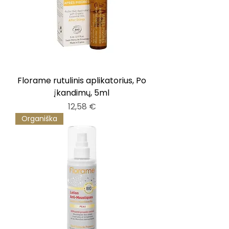
Florame rutulinis aplikatorius, Po
įkandimų, 5ml
Kaina
12,58 €
Organiška