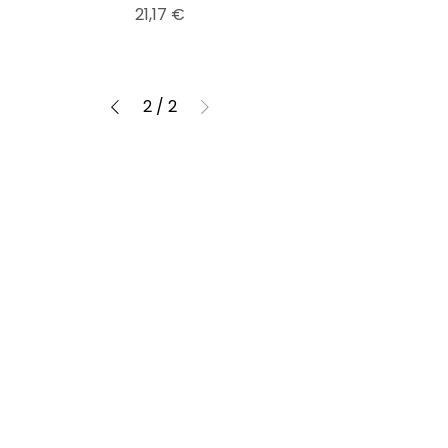
Kaina
21,17 €
2
/
2