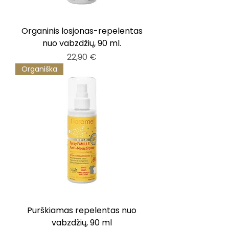
Organinis losjonas-repelentas
nuo vabzdžių, 90 ml.
Kaina
22,90 €
Organiška
Purškiamas repelentas nuo
vabzdžių, 90 ml