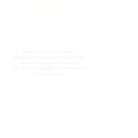
Vilnius
Didžioji g. 33/2, 1128 Vilnius
(Radisson Collection Astorija Hotel)
El.p.
vilnius@provansokvapai.lt
Tel.
+370 679 25055
,
+370 673 65621
I-VII 11:00-20:00,
Ieškoti žemėlapyje
Klaipėda
Naujojo sodo g. 1
(Amberton viešbutis), 92118 Klaipėda
El.p.
krautuve@provansokvapai.lt
Tel.
+370 605 22656
I-V 11:00-18:00, VI - 11:00-15:00,