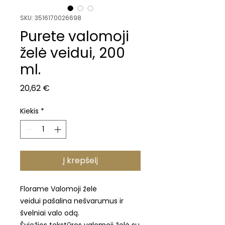
SKU: 3516170026698
Purete valomoji
želė veidui, 200
ml.
Price
20,62 €
Kiekis
*
Į krepšelį
Florame Valomoji želė
veidui pašalina nešvarumus ir
švelniai valo odą.
Šviežios tekstūros valomoji želė su