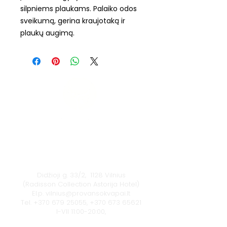
silpniems plaukams. Palaiko odos
sveikumą, gerina kraujotaką ir
plaukų augimą.
Vilnius
Didžioji g. 33/2, 1128 Vilnius
(Radisson Collection Astorija Hotel)
El.p.
vilnius@provansokvapai.lt
Tel.
+370 679 25055
,
+370 673 65621
I-VII 11:00-20:00,