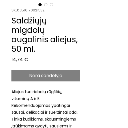
SKU: 3516170021532
Saldžiųjų
migdolų
augalinis aliejus,
50 ml.
Price
14,74 €
Nėra sandėlyje
Aliejus turi riebalų rūgščių,
vitaminų A ir E.
Rekomenduojamas ypatingai
sausai, delikačiai ir suerzintai odai.
Tinka kūdikiams, skausmingiems
įtrūkimams gydyti, sausiems ir