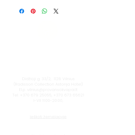
Vilnius
Didžioji g. 33/2, 1128 Vilnius
(Radisson Collection Astorija Hotel)
El.p.
vilnius@provansokvapai.lt
Tel.
+370 679 25055
,
+370 673 65621
I-VII 11:00-20:00,
Ieškoti žemėlapyje
Klaipėda