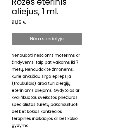
Rožės eterinis
aliejus, 1 ml.
Price
81,15 €
Nėra sandėlyje
Nenaudoti nėščioms moterims ar
žindyvėms, taip pat vaikams iki 7
metų. Nenaudokite žmonėms,
kurie anksčiau sirgo epilepsija
(traukuliais) arba turi alergijų
eteriniams aliejams. Gydytojas ar
kvalifikuotas sveikatos priežiūros
specialistas turėtų pakonsultuoti
dėl bet kokios konkrečios
terapinės indikacijos ar bet kokio
gydymo.