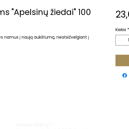
s "Apelsinų žiedai" 100
23,
Kiekis
savo namus į naują aukštumą, neatsižvelgiant į
Klaipėda
Naujojo sodo g. 1