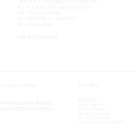
(Amberton viešbutis), 92118 Klaipėda
El.p.
krautuve@provansokvapai.lt
Tel. +370 605 22656
I-V 11:00-18:00, VI - 11:00-15:00,
VII - nedirbame
Ieškoti žemėlapyje
Kontaktai
Privatumo politika
Rekvizitai:
Paslaugų, prekių, dovanų
UAB LA CURE D.S.P
kuponų pirkimo taisyklės
įm. k. : 301645708
Didžioji g. 33, Vilnius
Tel.: +370 679 25055
El.p.:
vilnius@provansokvapai.lt