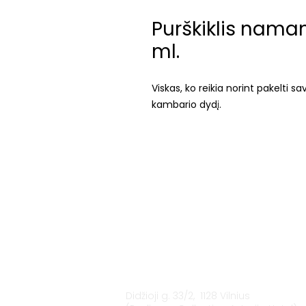
Purškiklis namam
ml.
Viskas, ko reikia norint pakelti 
kambario dydį.
Vilnius
Didžioji g. 33/2, 1128 Vilnius