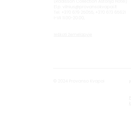
(Radisson Collection Astorija Hotel)
El.p.
vilnius@provansokvapai.lt
Tel. +370 679 25055, +370 673 65621
I-VII 11:00-20:00,
Ieškoti žemėlapyje
© 2024 Provanso Kvapai