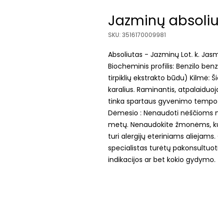
Jazminų absoliuto
SKU: 3516170009981
Absoliutas - Jazminų Lot. k. Jas
Biocheminis profilis: Benzilo benz
tirpiklių ekstrakto būdu) Kilmė: Š
karalius. Raminantis, atpalaiduoj
tinka spartaus gyvenimo tempo 
Dėmesio : Nenaudoti nėščioms m
metų. Nenaudokite žmonėms, kurie
turi alergijų eteriniams aliejams.
specialistas turėtų pakonsultuot
indikacijos ar bet kokio gydymo.