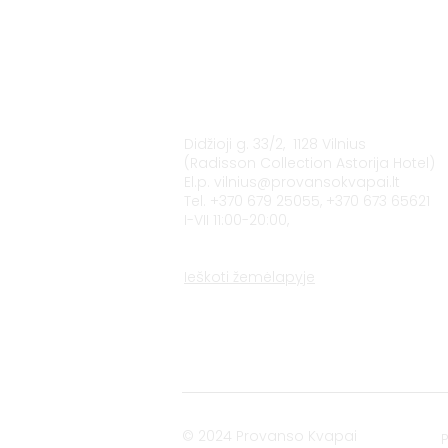
Vilnius
Didžioji g. 33/2, 1128 Vilnius
(Radisson Collection Astorija Hotel)
El.p.
vilnius@provansokvapai.lt
Tel. +370 679 25055, +370 673 65621
I-VII 11:00-20:00,
Ieškoti žemėlapyje
© 2024 Provanso Kvapai