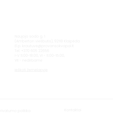
Klaipėda
Naujojo sodo g. 1
(Amberton viešbutis), 92118 Klaipėda
El.p.
krautuve@provansokvapai.lt
Tel. +370 605 22656
I-V 11:00-18:00, VI - 11:00-15:00,
VII - nedirbame
Ieškoti žemėlapyje
Kontaktai
Privatumo politika