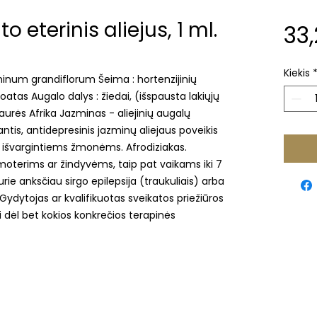
 eterinis aliejus, 1 ml.
33,
Kiekis
minum grandiflorum Šeima : hortenzijinių
oatas Augalo dalys : žiedai, (išspausta lakiųjų
iaurės Afrika Jazminas - aliejinių augalų
antis, antidepresinis jazminų aliejaus poveikis
išvargintiems žmonėms. Afrodiziakas.
oterims ar žindyvėms, taip pat vaikams iki 7
 anksčiau sirgo epilepsija (traukuliais) arba
 Gydytojas ar kvalifikuotas sveikatos priežiūros
i dėl bet kokios konkrečios terapinės