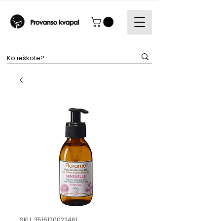
SKU: 3516170022461