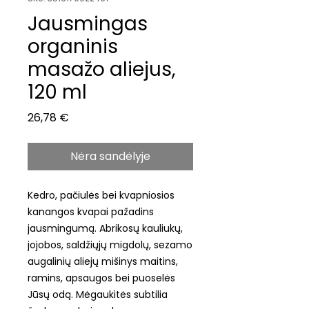
Jausmingas
organinis
masažo aliejus,
120 ml
Price
26,78 €
Nėra sandėlyje
Kedro, pačiulės bei kvapniosios
kanangos kvapai pažadins
jausmingumą. Abrikosų kauliukų,
jojobos, saldžiųjų migdolų, sezamo
augalinių aliejų mišinys maitins,
ramins, apsaugos bei puoselės
Jūsų odą. Mėgaukitės subtilia