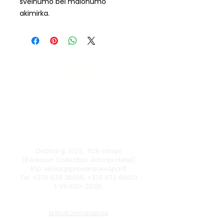
švelnumo bei malonumo
akimirka.
Vilnius
Didžioji g. 33/2, 1128 Vilnius
(Radisson Collection Astorija Hotel)
El.p.
vilnius@provansokvapai.lt
Tel.
+370 679 25055
,
+370 673 65621
I-VII 11:00-20:00,
Ieškoti žemėlapyje