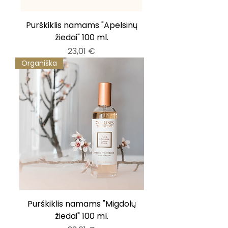
Purškiklis namams "Apelsinų
žiedai" 100 ml.
Kaina
23,01 €
Organiška
Purškiklis namams "Migdolų
žiedai" 100 ml.