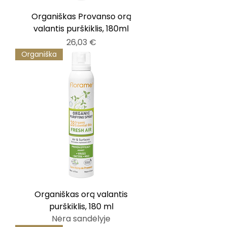
Organiškas Provanso orą
valantis purškiklis, 180ml
Kaina
26,03 €
Organiška
Organiškas orą valantis
purškiklis, 180 ml
Nėra sandėlyje