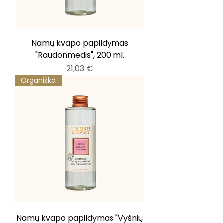
Namų kvapo papildymas
"Raudonmedis", 200 ml.
Kaina
21,03 €
Organiška
Namų kvapo papildymas "Vyšnių