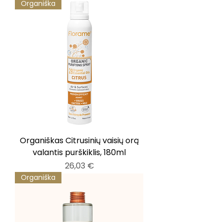
Organiška
Organiškas Citrusinių vaisių orą
valantis purškiklis, 180ml
Kaina
26,03 €
Organiška