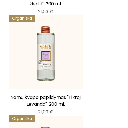
žiedai", 200 ml.
Kaina
21,03 €
Organiška
Namų kvapo papildymas "Tikroji
Levanda", 200 ml.
Kaina
21,03 €
Organiška