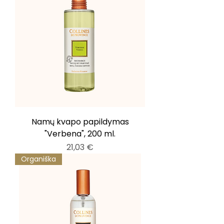
Namų kvapo papildymas
"Verbena", 200 ml.
Kaina
21,03 €
Organiška