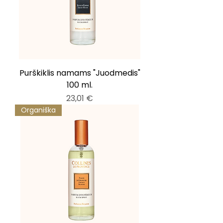
Purškiklis namams "Juodmedis"
100 ml.
Kaina
23,01 €
Organiška