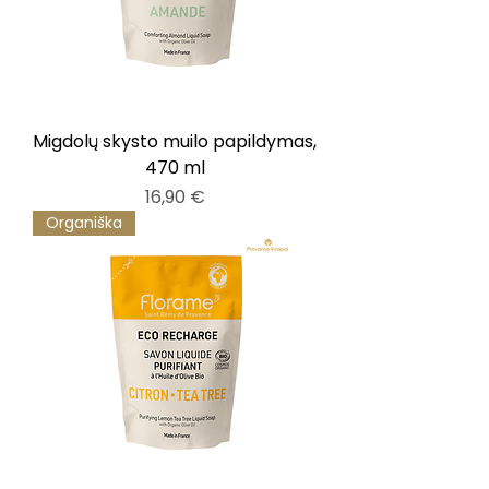
Migdolų skysto muilo papildymas,
470 ml
Kaina
16,90 €
Organiška