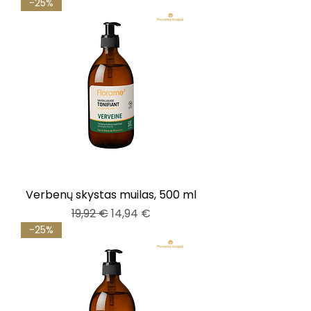
-25%
Verbenų skystas muilas, 500 ml
Įprastinė kaina
Pardavimo kaina
19,92 €
14,94 €
-25%