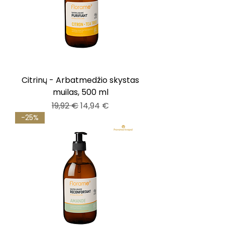
Citrinų - Arbatmedžio skystas
muilas, 500 ml
Įprastinė kaina
Pardavimo kaina
19,92 €
14,94 €
-25%