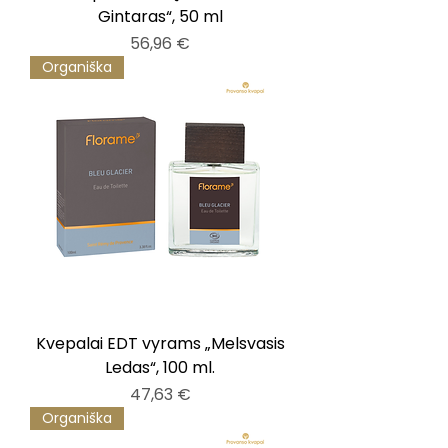
Gintaras“, 50 ml
Kaina
56,96 €
Organiška
Kvepalai EDT vyrams „Melsvasis
Ledas“, 100 ml.
Kaina
47,63 €
Organiška