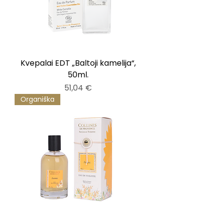
Kvepalai EDT „Baltoji kamelija“,
50ml.
Kaina
51,04 €
Organiška