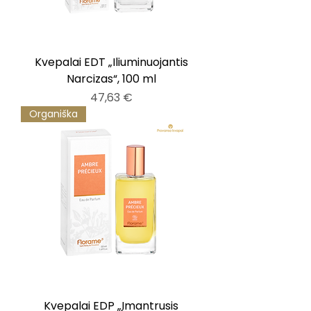
Kvepalai EDT „Iliuminuojantis
Narcizas“, 100 ml
Kaina
47,63 €
Organiška
Kvepalai EDP „Įmantrusis