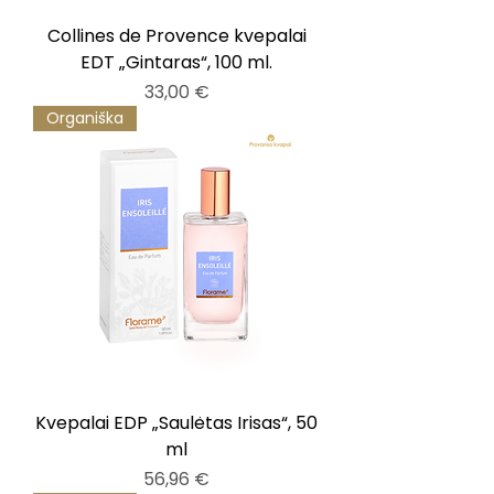
Collines de Provence kvepalai
EDT „Gintaras“, 100 ml.
Kaina
33,00 €
Organiška
Kvepalai EDP „Saulėtas Irisas“, 50
ml
Kaina
56,96 €