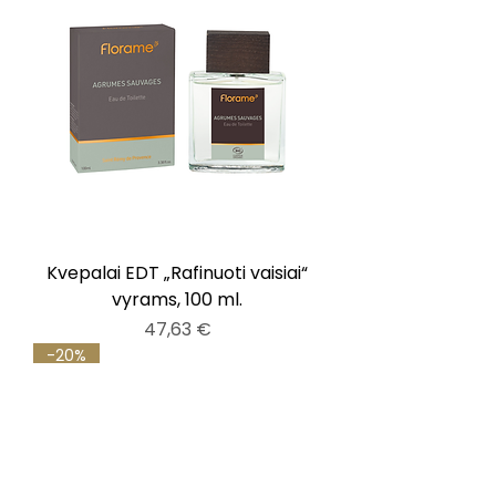
Kvepalai EDT „Rafinuoti vaisiai“
vyrams, 100 ml.
Kaina
47,63 €
-20%