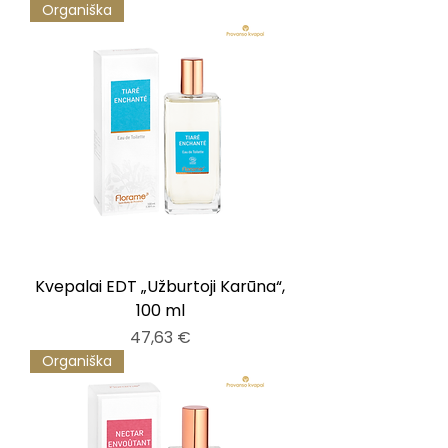
Organiška
Kvepalai EDT „Užburtoji Karūna“,
100 ml
Kaina
47,63 €
Organiška