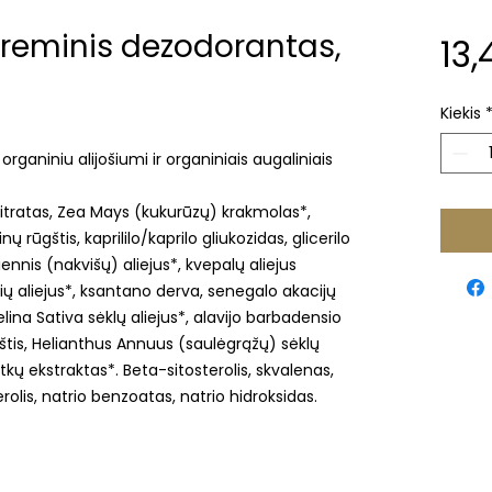
kreminis dezodorantas,
13,
Kiekis
organiniu alijošiumi ir organiniais augaliniais
citratas, Zea Mays (kukurūzų) krakmolas*,
inų rūgštis, kaprililo/kaprilo gliukozidas, glicerilo
ennis (nakvišų) aliejus*, kvepalų aliejus
ų aliejus*, ksantano derva, senegalo akacijų
lina Sativa sėklų aliejus*, alavijo barbadensio
ūgštis, Helianthus Annuus (saulėgrąžų) sėklų
tkų ekstraktas*. Beta-sitosterolis, skvalenas,
erolis, natrio benzoatas, natrio hidroksidas.