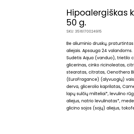
Hipoalergiškas 
50 g.
SKU: 3516170024915
Be aliuminio druskų, praturtintas 
aliejais. Apsauga 24 valandoms.
Sudėtis Aqua (vanduo), trietilo 
glicerinas, cinko ricinoleatas, citr
stearatas, citratas, Oenothera Bi
(EuroFragance) (alyvuogių) vaisi
derva, glicerolio kaprilatas, Came
lapų sulčių milteliai*, levulino r
aliejus, natrio levulinatas*, mede
glicino sojos (sojų) aliejus, tokof