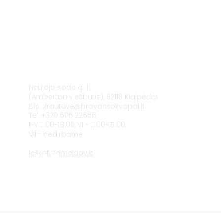
Klaipėda
Naujojo sodo g. 1
(Amberton viešbutis), 92118 Klaipėda
El.p.
krautuve@provansokvapai.lt
Tel. +370 605 22656
I-V 11:00-18:00, VI - 11:00-15:00,
VII - nedirbame
Ieškoti žemėlapyje