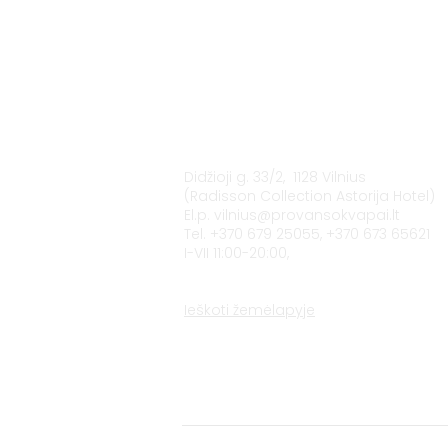
Vilnius
Didžioji g. 33/2, 1128 Vilnius
(Radisson Collection Astorija Hotel)
El.p.
vilnius@provansokvapai.lt
Tel. +370 679 25055, +370 673 65621
I-VII 11:00-20:00,
Ieškoti žemėlapyje