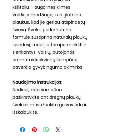
ksilitoliu – augalinės kilmės
veikliąja medžiaga, kuri glotnina
plaukus, kad jie geriau atspindėtų
šviesą. Švelni, perlamutrinė
formulė sustiprina natūralų plaukų
spindesį, todėl jie tampa minkšti ir
slenkantys. Vaisių, putojantis
aromatas kiekvieną šampūną
paverčia gyvybingumo akimirka
Naudojimo instrukcijos:
Nedidelį kiekį šampūno
paskirstykite ant drėgnų plaukų,
švelniai masažuokite galvos odą ir
išskalaukite.