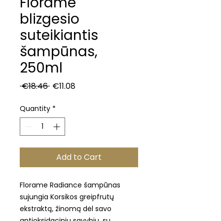
Florame
blizgesio
suteikiantis
šampūnas,
250ml
Regular
Sale
 €18.46 
€11.08
Price
Price
Quantity
*
Add to Cart
Florame Radiance šampūnas
sujungia Korsikos greipfrutų
ekstraktą, žinomą dėl savo
antioksidacinių savybių, su