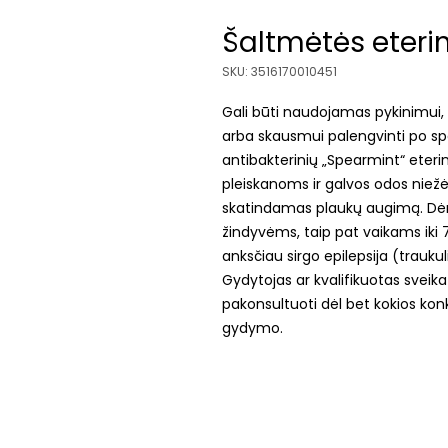
Šaltmėtės eterini
SKU: 3516170010451
Gali būti naudojamas pykinimui, v
arba skausmui palengvinti po spor
antibakterinių „Spearmint“ eterin
pleiskanoms ir galvos odos niežėj
skatindamas plaukų augimą. Dė
žindyvėms, taip pat vaikams ik
anksčiau sirgo epilepsija (traukul
Gydytojas ar kvalifikuotas sveika
pakonsultuoti dėl bet kokios konk
gydymo.