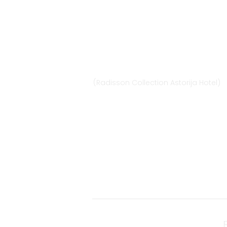
Vilnius
Didžioji st. 33/2, 1128 Vilnius
(Radisson Collection Astorija Hotel)
E-mail:
vilnius@provansokvapai.lt
Ph.: +370 679 25055, +370 673 65621
I-VI 11:00-20:00,
VII - 11:00-19:00
Directions
© 2022 Scents of Provence