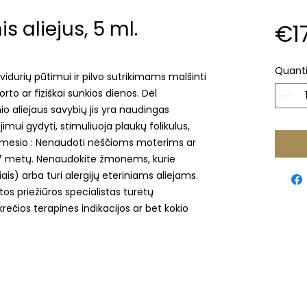
s aliejus, 5 ml.
€1
Quanti
idurių pūtimui ir pilvo sutrikimams malšinti
to ar fiziškai sunkios dienos. Dėl
io aliejaus savybių jis yra naudingas
imui gydyti, stimuliuoja plaukų folikulus,
mesio : Nenaudoti nėščioms moterims ar
i 7 metų. Nenaudokite žmonėms, kurie
iais) arba turi alergijų eteriniams aliejams.
tos priežiūros specialistas turėtų
rečios terapinės indikacijos ar bet kokio